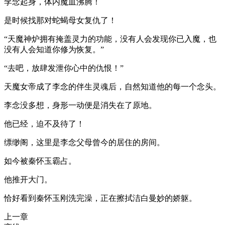
李念起身，体内魔血沸腾！
是时候找那对蛇蝎母女复仇了！
“天魔神炉拥有掩盖灵力的功能，没有人会发现你已入魔，也
没有人会知道你修为恢复。”
“去吧，放肆发泄你心中的仇恨！”
天魔女帝成了李念的伴生灵魂后，自然知道他的每一个念头。
李念没多想，身形一动便是消失在了原地。
他已经，迫不及待了！
缥缈阁，这里是李念父母曾今的居住的房间。
如今被秦怀玉霸占。
他推开大门。
恰好看到秦怀玉刚洗完澡，正在擦拭洁白曼妙的娇躯。
上一章