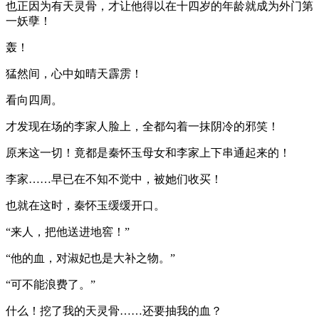
也正因为有天灵骨，才让他得以在十四岁的年龄就成为外门第
一妖孽！
轰！
猛然间，心中如晴天霹雳！
看向四周。
才发现在场的李家人脸上，全都勾着一抹阴冷的邪笑！
原来这一切！竟都是秦怀玉母女和李家上下串通起来的！
李家……早已在不知不觉中，被她们收买！
也就在这时，秦怀玉缓缓开口。
“来人，把他送进地窖！”
“他的血，对淑妃也是大补之物。”
“可不能浪费了。”
什么！挖了我的天灵骨……还要抽我的血？