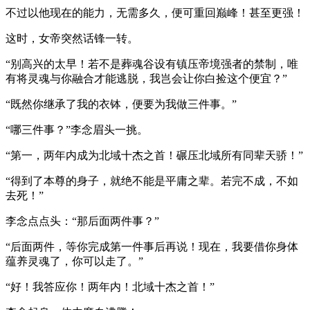
不过以他现在的能力，无需多久，便可重回巅峰！甚至更强！
这时，女帝突然话锋一转。
“别高兴的太早！若不是葬魂谷设有镇压帝境强者的禁制，唯
有将灵魂与你融合才能逃脱，我岂会让你白捡这个便宜？”
“既然你继承了我的衣钵，便要为我做三件事。”
“哪三件事？”李念眉头一挑。
“第一，两年内成为北域十杰之首！碾压北域所有同辈天骄！”
“得到了本尊的身子，就绝不能是平庸之辈。若完不成，不如
去死！”
李念点点头：“那后面两件事？”
“后面两件，等你完成第一件事后再说！现在，我要借你身体
蕴养灵魂了，你可以走了。”
“好！我答应你！两年内！北域十杰之首！”