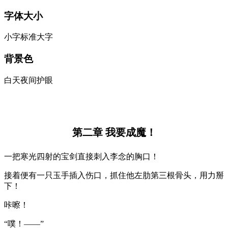
字体大小
小字
标准
大字
背景色
白天
夜间
护眼
第二章 我要成魔！
一把寒光四射的宝剑直接刺入李念的胸口！
接着便有一只玉手插入伤口，抓住他左肋第三根骨头，用力掰
下！
咔嚓！
“噗！——”