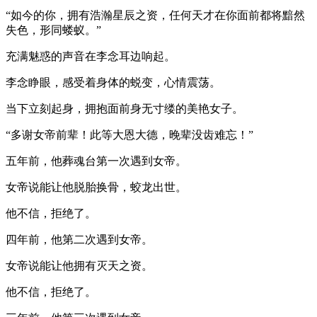
“如今的你，拥有浩瀚星辰之资，任何天才在你面前都将黯然
失色，形同蝼蚁。”
充满魅惑的声音在李念耳边响起。
李念睁眼，感受着身体的蜕变，心情震荡。
当下立刻起身，拥抱面前身无寸缕的美艳女子。
“多谢女帝前辈！此等大恩大德，晚辈没齿难忘！”
五年前，他葬魂台第一次遇到女帝。
女帝说能让他脱胎换骨，蛟龙出世。
他不信，拒绝了。
四年前，他第二次遇到女帝。
女帝说能让他拥有灭天之资。
他不信，拒绝了。