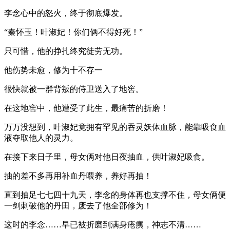
李念心中的怒火，终于彻底爆发。
“秦怀玉！叶淑妃！你们俩不得好死！”
只可惜，他的挣扎终究徒劳无功。
他伤势未愈，修为十不存一
很快就被一群背叛的侍卫送入了地窖。
在这地窖中，他遭受了此生，最痛苦的折磨！
万万没想到，叶淑妃竟拥有罕见的吞灵妖体血脉，能靠吸食血
液夺取他人的灵力。
在接下来日子里，母女俩对他日夜抽血，供叶淑妃吸食。
抽的差不多再用补血丹喂养，养好再抽！
直到抽足七七四十九天，李念的身体再也支撑不住，母女俩便
一剑刺破他的丹田，废去了他全部修为！
这时的李念……早已被折磨到满身疮痍，神志不清……