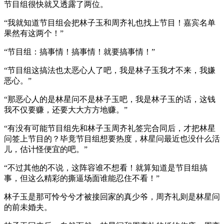
节目组很快就又透露了两位。
“我就知道节目组会把林子玉和周齐礼也找上节目！嘉宾名单
果然有这两个！”
“节目组：搞事情！搞事情！就要搞事情！”
“节目组这搞法也太恶心人了吧，我是林子玉我才不来，我嫌
恶心。”
“那恶心人的是林星问不是林子玉吧，我是林子玉的话，这钱
我不仅要赚，还要大大方方地赚。”
“有没有可能节目组先和林子玉周齐礼签完合同后，才把林星
问签上节目的？毕竟节目组想要热度，林星问最近也没什么活
儿，估计怪便宜的吧。”
“不过其他的不说，这阵容谁不想看！就算知道是节目组搞
事，但这么精彩的撕逼场面谁能忍住不看！”
林子玉是那可怜兮兮才被接回家的真少爷，周齐礼则是林星问
的前未婚夫。