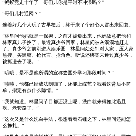
“蚂蚁竞走十年了！哥们儿你是平时不冲浪吗？”
“哥们儿村通网？”
连着好几个人玩了古早梗后，终于来了个好心人冒出来回复。
“林星问他妈就是一保姆，之前才被爆出来，他妈故意把他和
林家真儿子换了，最近真少爷回家，林星问被灰溜溜地赶走
了。真少爷之前刚进入娱乐圈，林星问处处针对人家，压人家
热搜、买黑稿、抢代言、抢角色、听说还绑架未遂过真少爷，
被抓进去了呢。”
“哦哦，是不是他所谓的宣称去国外学习那段时间？”
“啧啧，他都已经成法制咖了，还能上综艺？我看这背后不简
单，指定有点什么隐情。”
“我就知道。林星问节目都还没上呢，洗白就来得如此迅且
疾。老套路了。”
“这次又是什么洗白手法，很想看看石锤之下，林星问还能怎
么挣扎。”