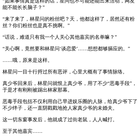
“如果事情真是这样的话，星问也不可能还能出来活动，网友
能不能长长脑子？”
“来了来了，林星问的粉丝吧？天，他都这样了，居然还有粉
丝？你们粉丝也是真不挑啊。”
“话说，难道只有我一个人关心其他嘉宾的名单嘛？”
“关心啊，竟然要和林星问‘谈恋爱’……想想都够膈应的。”
……哦，原来是这样。
林星问一目十行捋过所有恶评，心里大概有了事情脉络。
真少爷回来后，林星问就恨上真少爷，用了不少“恶毒手段”，
于是才有刚刚被踢出林家那幕。
恶毒手段包括不仅利用自己早进娱乐圈的人脉，给真少爷下了
不少绊子，还一直阴戳戳地抢人家真少爷的未婚夫。
这一切东窗事发后，他就成了过街老鼠，人人喊打。
至于其他嘉宾……