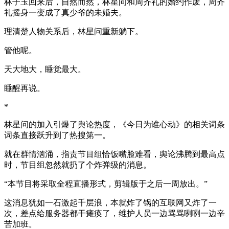
林子玉回来后，自然而然，林星问和周齐礼的婚约作废，周齐
礼摇身一变成了真少爷的未婚夫。
理清楚人物关系后，林星问重新躺下。
管他呢。
天大地大，睡觉最大。
睡醒再说。
*
林星问的加入引爆了舆论热度，《今日为谁心动》的相关词条
词条直接跃升到了热搜第一。
就在群情汹涌，指责节目组恰饭嘴脸难看，舆论沸腾到最高点
时，节目组忽然就扔了个炸弹级的消息。
“本节目将采取全程直播形式，剪辑版于之后一周放出。”
这消息犹如一石激起千层浪，本就炸了锅的互联网又炸了一
次，差点给服务器都干瘫痪了，维护人员一边骂骂咧咧一边辛
苦加班。