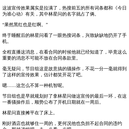
这波宣传效果属实是拉满了，热搜前五的所有词条都和《今日
为谁心动》有关，其中林星问的名字就占了俩。
“果然黑红也是红啊。”
终于睡醒后的林星问看了一眼热搜词条，兴致缺缺地扔开了手
机。
全程直播这消息，在看合同的时候他就已经知道了，毕竟这么
重要的消息不可能不放在合同条款里。
毫无疑问，节目组这是故意搞的骚操作，不花一分一毫就得到
了这样的宣传效果，估计都笑开花了吧。
嗯……这怎么不算一种机智呢。
节目组也是早就规划好了拿林星问做这宣传的最后一环，在这
一番骚操作后，顺势公布了开机日期就在一周后。
林星问直接摊平在了床上。
刚好酒店也就够住一周的，更何况他也负担不起合同的违约