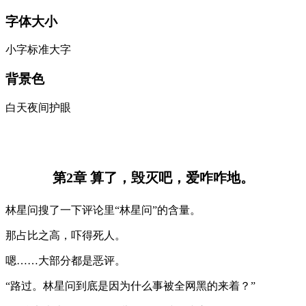
字体大小
小字
标准
大字
背景色
白天
夜间
护眼
第2章 算了，毁灭吧，爱咋咋地。
林星问搜了一下评论里“林星问”的含量。
那占比之高，吓得死人。
嗯……大部分都是恶评。
“路过。林星问到底是因为什么事被全网黑的来着？”