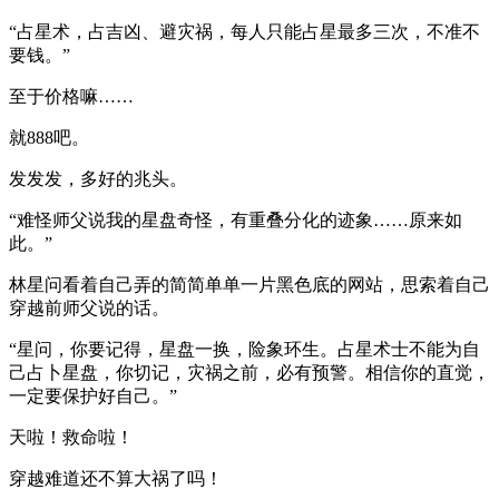
“占星术，占吉凶、避灾祸，每人只能占星最多三次，不准不
要钱。”
至于价格嘛……
就888吧。
发发发，多好的兆头。
“难怪师父说我的星盘奇怪，有重叠分化的迹象……原来如
此。”
林星问看着自己弄的简简单单一片黑色底的网站，思索着自己
穿越前师父说的话。
“星问，你要记得，星盘一换，险象环生。占星术士不能为自
己占卜星盘，你切记，灾祸之前，必有预警。相信你的直觉，
一定要保护好自己。”
天啦！救命啦！
穿越难道还不算大祸了吗！