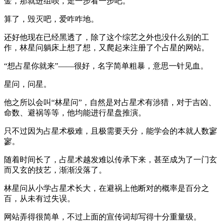
金，那就进组呗，走一步看一步吧。
算了，毁灭吧，爱咋咋地。
还好他现在已经黑透了，除了这个综艺之外也没什么别的工
作，林星问躺床上想了想，又爬起来注册了个占星的网站。
“想占星你就来”——很好，名字简单粗暴，意思一针见血。
星问，问星。
他之所以会叫“林星问”，自然是对占星术有涉猎，对于吉凶、
命数、避祸等等，他均能进行星盘推演。
只不过因为占星术极难，且极需要天分，能学会的本就人数寥
寥。
随着时间长了，占星术越发难以传承下来，甚至成为了一门玄
而又玄的技艺，渐渐没落了。
林星问从小学占星术长大，在避祸上他断对的概率是百分之
百，从未有过失误。
网站弄得很简单，不过上面的宣传词却写得十分重量级。