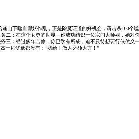
逢山下噬血邪妖作乱，正是除魔证道的好机会，请击杀100个噬
任务二：在这个女尊的世界，你成功结识一位宗门大师姐，她对你
任务三：经过多年苦修，你已学有所成，迫不及待想要行侠仗义一
陈杰一秒犹豫都没有：“我给！做人必须大方！”