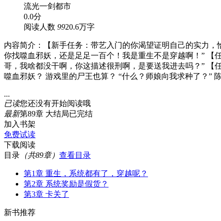
流光一剑
都市
0.0分
阅读人数
99
20.6万字
内容简介：【新手任务：带艺入门的你渴望证明自己的实力，恰
你找噬血邪妖，还是足足一百个！我是重生不是穿越啊！” 【
哥，我啥都没干啊，你这描述很刑啊，是要送我进去吗？” 【
噬血邪妖？ 游戏里的尸王也算？ “什么？师娘向我求种了？” 
...
已读
您还没有开始阅读哦
最新
第89章 大结局
已完结
加入书架
免费试读
下载阅读
目录
（共89章）
查看目录
第1章 重生，系统都有了，穿越呢？
第2章 系统奖励是假货？
第3章 卡关了
新书推荐