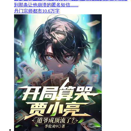
到那条让他崩溃的匿名短信.......
丹门宗师
都市
10.6万字