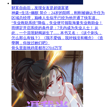
财富自由后，发现女友是超级富婆
神豪+生活+幽默 简介：24岁的阳晖，刚刚被确认升任为
区域总经理，巅峰人生似乎已经为他开通了快车道。
“失业救助系统”降临，失业便可领取海量失业救助金！
而绑定开启系统的条件是：7天内成为失业人士！ 从
此，一个流氓财阀诞生了...... 本书又名：《这个刺头，
怎么那么有钱？》《我不爱钱，我对钱没有概念》《造
孽啊，你放过她们吧》
骨头里面挑鸡蛋
都市
270.6万字