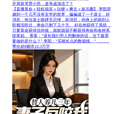
开局算哭贾小亮，道爷成顶流了？
【直播算命＋轻松搞笑＋玩梗＋爽文＋娱乐圈】 李阳穿
越到一个几乎没有玄学的世界，偏偏成了一个道士，好
消息，他当道士能肆无忌惮，坏消息，他身上的病别人
听都没听过，寿命只剩下几十天。 好在他获得了系统，
只要算命获得信仰值，就能源源不断获得寿命和各种系
统奖励。 香客：“道长我们穷人想翻身的话，当下最需
要做的是什么？” 李阳：“买根长点的数据线。” ………
季伦劝9
都市
10.3万字