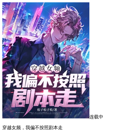
连载中
穿越女频，我偏不按照剧本走