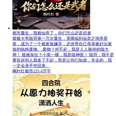
都市重生，我都仙帝了，你们怎么还是武者
紫极大帝陆羽第一万次重生，竟降临到仙弃之地帝星
座，成为了一个被家族嫌弃，还连带自己母亲被赶出家
族的纨绔废物。 废物？对不起，我是人人敬仰的陆大
师！ 疑难杂症？小菜一碟，我是陆神医！ 陆羽：我不是
要告诉别人我多了不起，而是让你们知道，失去的，我
一定会亲手夺回来。
枫叶红
都市
225.4万字