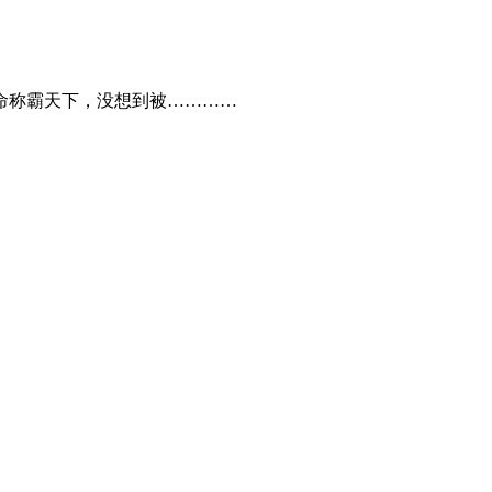
命称霸天下，没想到被…………