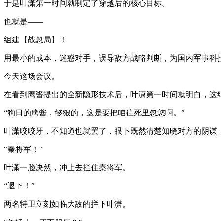
于是叶潇第一时间就制定了穿越后的核心目标。
也就是——
组建【战忽局】！
用最小的成本，迷惑对手，误导敌方战略判断，为国内军事科
今天这场会议。
在看到鹰酱提出的全新隐形技术后，叶潇第一时间就明白，这
“狗日的鹰酱，够狠的，这是要把咱往死里忽悠啊。”
叶潇咬咬牙，不知道也就罢了，眼下既然清楚知晓对方的阴谋
“秦将军！”
叶潇一脸决然，冲上去拦住秦将军。
“退下！”
两名特卫立刻如临大敌的拦下叶潇。