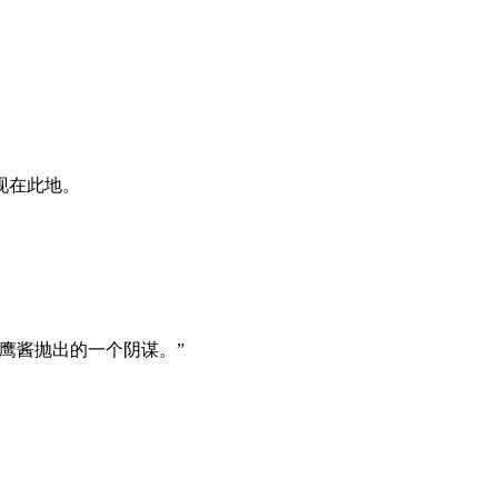
现在此地。
鹰酱抛出的一个阴谋。”