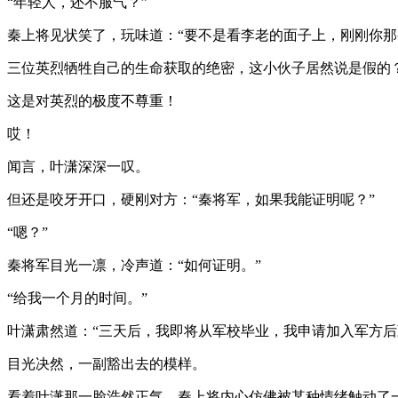
“年轻人，还不服气？”
秦上将见状笑了，玩味道：“要不是看李老的面子上，刚刚你那
三位英烈牺牲自己的生命获取的绝密，这小伙子居然说是假的
这是对英烈的极度不尊重！
哎！
闻言，叶潇深深一叹。
但还是咬牙开口，硬刚对方：“秦将军，如果我能证明呢？”
“嗯？”
秦将军目光一凛，冷声道：“如何证明。”
“给我一个月的时间。”
叶潇肃然道：“三天后，我即将从军校毕业，我申请加入军方后
目光决然，一副豁出去的模样。
看着叶潇那一脸浩然正气，秦上将内心仿佛被某种情绪触动了