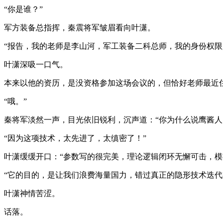
“你是谁？”
军方装备总指挥，秦震将军皱眉看向叶潇。
“报告，我的老师是李山河，军工装备二科总师，我的身份权限
叶潇深吸一口气。
本来以他的资历，是没资格参加这场会议的，但恰好老师最近
“哦。”
秦将军淡然一声，目光依旧锐利，沉声道：“你为什么说鹰酱人
“因为这项技术，太先进了，太缜密了！”
叶潇缓缓开口：“参数写的很完美，理论逻辑闭环无懈可击，
“它的目的，是让我们浪费海量国力，错过真正的隐形技术迭代
叶潇神情苦涩。
话落。