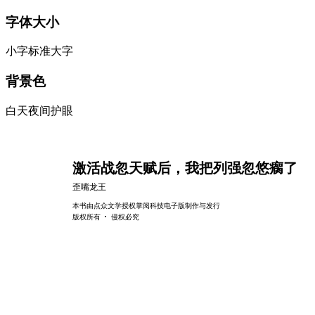
字体大小
小字
标准
大字
背景色
白天
夜间
护眼
激活战忽天赋后，我把列强忽悠瘸了
歪嘴龙王
本书由点众文学授权掌阅科技电子版制作与发行
·
版权所有
侵权必究