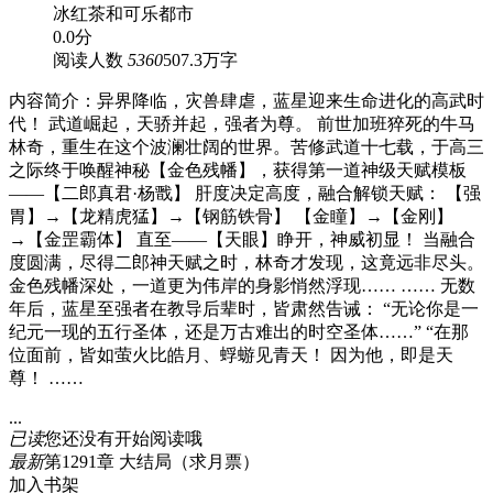
冰红茶和可乐
都市
0.0分
阅读人数
5360
507.3万字
内容简介：异界降临，灾兽肆虐，蓝星迎来生命进化的高武时
代！ 武道崛起，天骄并起，强者为尊。 前世加班猝死的牛马
林奇，重生在这个波澜壮阔的世界。苦修武道十七载，于高三
之际终于唤醒神秘【金色残幡】，获得第一道神级天赋模板
——【二郎真君·杨戬】 肝度决定高度，融合解锁天赋： 【强
胃】→【龙精虎猛】→【钢筋铁骨】 【金瞳】→【金刚】
→【金罡霸体】 直至——【天眼】睁开，神威初显！ 当融合
度圆满，尽得二郎神天赋之时，林奇才发现，这竟远非尽头。
金色残幡深处，一道更为伟岸的身影悄然浮现…… …… 无数
年后，蓝星至强者在教导后辈时，皆肃然告诫： “无论你是一
纪元一现的五行圣体，还是万古难出的时空圣体……” “在那
位面前，皆如萤火比皓月、蜉蝣见青天！ 因为他，即是天
尊！ ……
...
已读
您还没有开始阅读哦
最新
第1291章 大结局（求月票）
加入书架