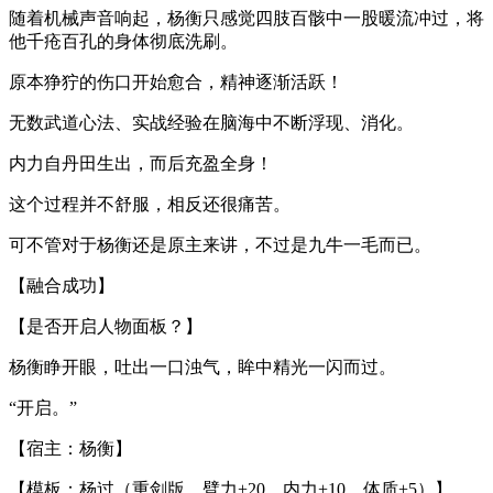
随着机械声音响起，杨衡只感觉四肢百骸中一股暖流冲过，将
他千疮百孔的身体彻底洗刷。
原本狰狞的伤口开始愈合，精神逐渐活跃！
无数武道心法、实战经验在脑海中不断浮现、消化。
内力自丹田生出，而后充盈全身！
这个过程并不舒服，相反还很痛苦。
可不管对于杨衡还是原主来讲，不过是九牛一毛而已。
【融合成功】
【是否开启人物面板？】
杨衡睁开眼，吐出一口浊气，眸中精光一闪而过。
“开启。”
【宿主：杨衡】
【模板：杨过（重剑版，臂力+20，内力+10，体质+5）】