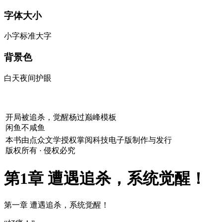
字体大小
小字
标准
大字
背景色
白天
夜间
护眼
开局被追杀，觉醒杨过巅峰模板
闲鱼不咸鱼
本书由点众文学授权掌阅科技电子版制作与发行
版权所有
·
侵权必究
第1章 遭遇追杀，系统觉醒！
第一章 遭遇追杀，系统觉醒！