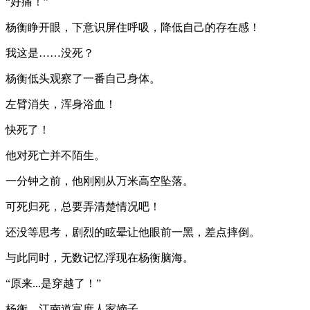
“好痛！”
杨衡睁开眼，下意识屏住呼吸，降低自己的存在感！
我这是……没死？
杨衡低头观察了一番自己身体。
左臂消失，浑身浴血！
快死了！
他对死亡并不陌生。
一分钟之前，他刚刚从万米高空坠落。
可死归死，总要弄清楚情况吧！
还没等思考，剧烈的眩晕让他眼前一黑，差点摔倒。
与此同时，无数记忆浮现在杨衡脑海。
“原来...是穿越了！”
杨衡，江南道富庶人家嫡子。