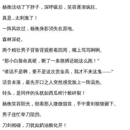
杨衡活动了下脖子，深呼吸后，笑容逐渐疯狂。
真是...太刺激了！
一阵风吹过，杨衡身影消失在原地。
森林深处。
两个精壮男子背靠背观察着四周，嘴上骂骂咧咧。
“那小白脸命真硬，断了一条胳膊还能这么跑！”
“谁说不是啊，要不是这次赏金高，我才不来这鬼——”
话音未落，最先开口之人突然感觉脸上一阵温热。
转头，是同伴的头犹如西瓜榨汁般碎裂！
杨衡笑容阳光，朝着那人微微颔首，手中重剑狠狠砸下。
男子连忙举刀阻挡。
刀剑相碰，刀犹如奶油般化开！