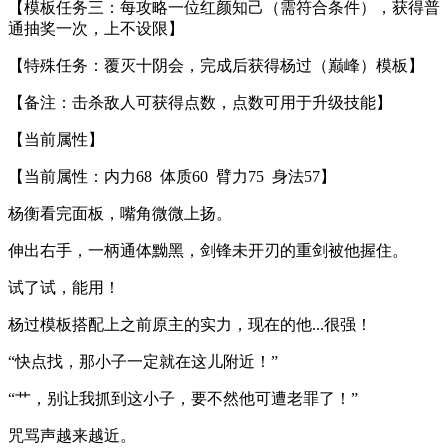
【模板任务三：每攻略一位红颜知己（需符合条件），获得普
通抽奖一次，上不设限】
【特殊任务：覆灭十阴会，完成后获得杨过（巅峰）模板】
【备注：击杀敌人可获得点数，点数可用于升级技能】
【当前属性】
【当前属性：内力68 体质60 臂力75 身法57】
杨衡看完面板，嘴角微微上扬。
伸出右手，一柄通体黝黑，剑锋未开刃的重剑被他握住。
试了试，能用！
杨过模板搭配上之前原主的实力，现在的他...很强！
“快点找，那小子一定就在这儿附近！”
“艹，别让我抓到这小子，要不然他可遭老罪了！”
咒骂声越来越近。