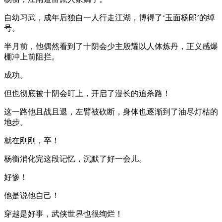
自幼习武，成年后独自一人行走江湖，博得了‘玉面杨郎’的绰
号。
半月前，他偶然看到了十阴会少主殷耀以人体炼丹，正义感爆
棚冲上前阻拦。
成功。
但也彻底被十阴会盯上，开启了漫长的追杀路！
这一路他且战且退，左臂被砍断，身体也逐渐到了油尽灯枯的
地步。
就在刚刚，卒！
杨衡消化完这段记忆，沉默了好一会儿。
好惨！
他是说他自己！
穿越是好事，武侠世界也很绚烂！