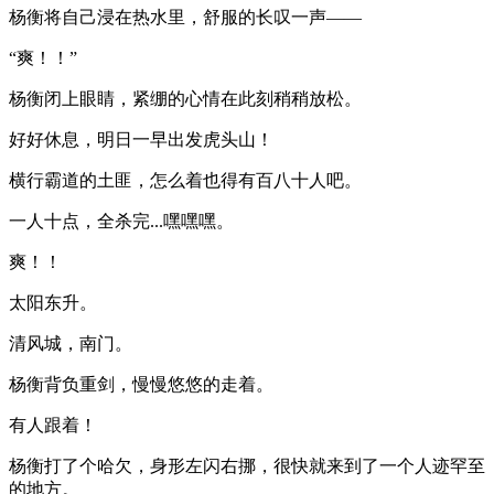
杨衡将自己浸在热水里，舒服的长叹一声——
“爽！！”
杨衡闭上眼睛，紧绷的心情在此刻稍稍放松。
好好休息，明日一早出发虎头山！
横行霸道的土匪，怎么着也得有百八十人吧。
一人十点，全杀完...嘿嘿嘿。
爽！！
太阳东升。
清风城，南门。
杨衡背负重剑，慢慢悠悠的走着。
有人跟着！
杨衡打了个哈欠，身形左闪右挪，很快就来到了一个人迹罕至
的地方。