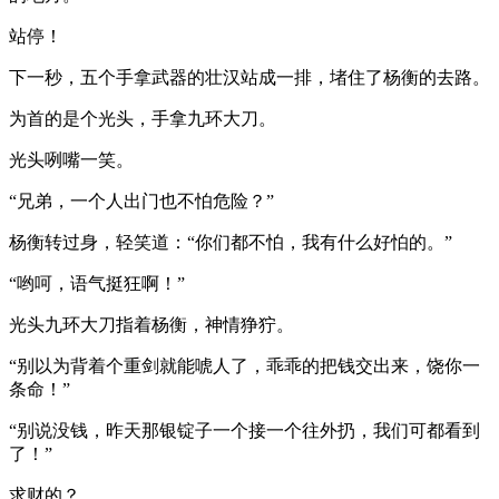
站停！
下一秒，五个手拿武器的壮汉站成一排，堵住了杨衡的去路。
为首的是个光头，手拿九环大刀。
光头咧嘴一笑。
“兄弟，一个人出门也不怕危险？”
杨衡转过身，轻笑道：“你们都不怕，我有什么好怕的。”
“哟呵，语气挺狂啊！”
光头九环大刀指着杨衡，神情狰狞。
“别以为背着个重剑就能唬人了，乖乖的把钱交出来，饶你一
条命！”
“别说没钱，昨天那银锭子一个接一个往外扔，我们可都看到
了！”
求财的？