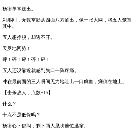
杨衡单掌送出。
刹那间，无数掌影从四面八方涌出，像一张大网，将五人笼罩
其中。
五人想挣脱，却逃不开。
天罗地网势！
砰！砰！砰！砰！砰！
五人还没靠近就感到胸口一阵疼痛。
冲在最前面的三人瞬间无力地吐出一口鲜血，瘫倒在地上。
【击杀敌人，点数+15】
什么？
十点不是低保吗？
杨衡心下郁闷，剩下两人见状连忙逃窜。