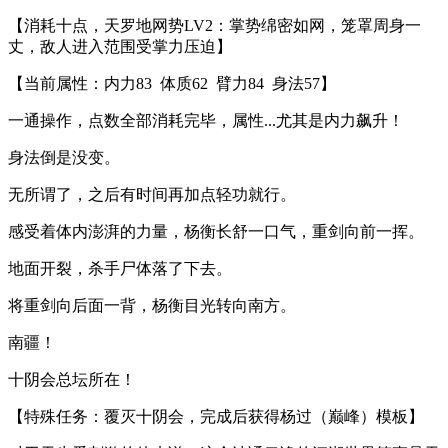
【消耗十点，天罗地网势LV2：掌势绵密如网，笼罩周身一
丈，敌人进入范围受掌力压迫】
【当前属性：内力83 体质62 臂力84 身法57】
一通操作，点数全部消耗完毕，属性...尤其是内力飙升！
身法倒是没变。
无所谓了，之后有时间再加点轻功就行。
感受着体内澎湃的力量，杨衡长舒一口气，重剑向前一挥。
地面开裂，杀手尸体落了下去。
将重剑向后面一背，杨衡目光转向南方。
南疆！
十阴会总坛所在！
【特殊任务：覆灭十阴会，完成后获得杨过（巅峰）模板】