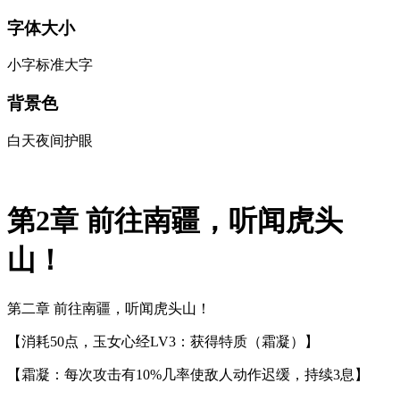
字体大小
小字
标准
大字
背景色
白天
夜间
护眼
第2章 前往南疆，听闻虎头
山！
第二章 前往南疆，听闻虎头山！
【消耗50点，玉女心经LV3：获得特质（霜凝）】
【霜凝：每次攻击有10%几率使敌人动作迟缓，持续3息】