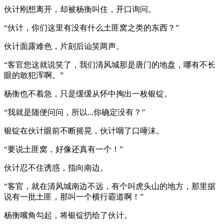
伙计刚想离开，却被杨衡叫住，开口询问。
“伙计，你们这里有没有什么土匪窝之类的东西？”
伙计面露难色，片刻后讪笑两声。
“客官您这就说笑了，我们清风城那是唐门的地盘，哪有不长
眼的敢犯浑啊。”
杨衡也不着急，只是缓缓从怀中掏出一枚银锭。
“我就是随便问问，所以...你确定没有？”
银锭在伙计眼前不断摇晃，伙计咽了口唾沫。
“要说土匪窝，好像还真有一个！”
伙计忍不住诱惑，指向南边。
“客官，就在清风城南边不远，有个叫虎头山的地方，那里据
说有一批土匪，那叫一个横行霸道啊！”
杨衡嘴角勾起，将银锭扔给了伙计。