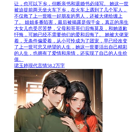
让，也可以下乡，但断亲书和退婚书必须写。 她这一世
被迫提前两天坐火车下乡，在火车上遇到了几个军人，
不仅救了上一世唯一好朋友的男人，还被大佬给缠上
了。 姐姐多番陷害，最后被揭露是假千金，真正的亲生
大女儿也受尽苦楚，父母和哥哥们后悔莫及，和她道歉
忏悔，可她已经不需要他们的爱和后悔了。 她被大佬宠
着，无条件偏爱着，从小可怜成为了团宠，早已经改变
了上一世可悲又绝望的人生，她这一世要活出自己精彩
的人生，也拥有了爱情和亲情，还实现了自己的人生价
值。
珺玉婷
现代言情
58.2万字