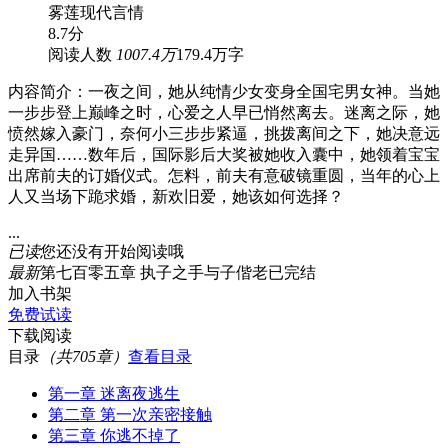
雾莲
现代言情
8.7分
阅读人数
1007.4万
179.4万字
内容简介：一夜之间，她从纯情少女变身全国宅男女神。当她
一步步登上巅峰之时，心爱之人早已悄然离去。迷离之际，她
愤然嫁入豪门，奈何小三步步紧逼，挑拨离间之下，她决意远
走异国……数年后，国际影后大奖被她收入囊中，她领着宝宝
出席前夫的订婚仪式。怎料，前夫有意破镜重圆，当年的心上
人又当场下跪求婚，新欢旧爱，她该如何选择？
...
已读
您还没有开始阅读哦
最新
第七百零五章 执子之手与子偕老
已完结
加入书架
免费试读
下载阅读
目录
（共705章）
查看目录
第一章 迷离夜逃生
第二章 第一次亲密接触
第三章 你逃不掉了