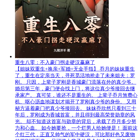
重生八零：不入豪门拐走硬汉赢麻了
【姐妹双重生+换亲+军婚+无金手指】 乔月的妹妹重生
了，重生在定亲当天，寻死觅活地抢走了未来姐夫：罗
刚。 只因，上辈子罗刚是香城豪门流落在外的真少爷。
婚后第三年，豪门便会找上门，将这位真少爷接回去继
承家产。 真可笑，谁还不是重生的。 上辈子乔月煞费心
机、呕心沥血地谋划才揭开了罗刚真少爷的身份。 又用
秘方逼着豪门把真少爷接回去。 妹妹乔欣然只看到三十
年后，罗刚成为香城首富，并且得到最高荣誉勋章的风
光。 却不知道这首富与勋章的背后，承载了乔月多少努
力和心血。 如今她要抢，一个烂男人给她便是！ 面前这
个红三代，正直又帅气的军中硬汉，可比那好色又废物