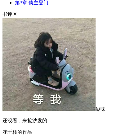
第3章 债主登门
书评区
滋味
还没看，来抢沙发的
花千枝的作品