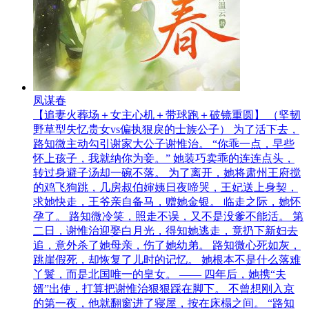
凤谋春
【追妻火葬场＋女主心机＋带球跑＋破镜重圆】 （坚韧
野草型失忆贵女vs偏执狠戾的士族公子） 为了活下去，
路知微主动勾引谢家大公子谢惟治。 “你乖一点，早些
怀上孩子，我就纳你为妾。” 她装巧卖乖的连连点头，
转过身避子汤却一碗不落。 为了离开，她将肃州王府搅
的鸡飞狗跳，几房叔伯婶姨日夜啼哭，王妃送上身契，
求她快走，王爷亲自备马，赠她金银。 临走之际，她怀
孕了。 路知微冷笑，照走不误，又不是没爹不能活。 第
二日，谢惟治迎娶白月光，得知她逃走，竟扔下新妇去
追，意外杀了她母亲，伤了她幼弟。 路知微心死如灰，
跳崖假死，却恢复了儿时的记忆。 她根本不是什么落难
丫鬟，而是北国唯一的皇女。 —— 四年后，她携“夫
婿”出使，打算把谢惟治狠狠踩在脚下。 不曾想刚入京
的第一夜，他就翻窗进了寝屋，按在床榻之间。 “路知