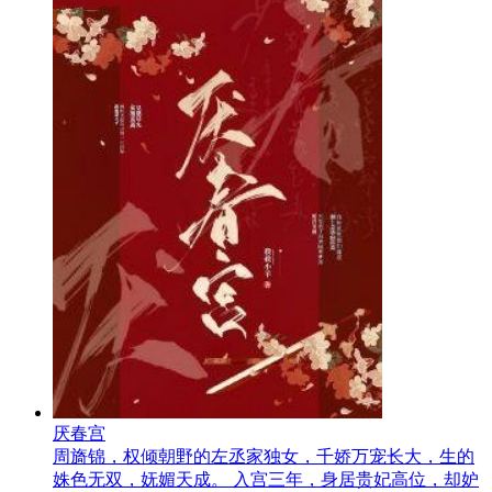
厌春宫
周旖锦，权倾朝野的左丞家独女，千娇万宠长大，生的
姝色无双，妩媚天成。 入宫三年，身居贵妃高位，却妒