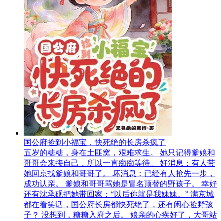
国公府捡到小福宝，快死绝的长房杀疯了
五岁的糖糖，身在土匪窝，艰难求生。 她只记得爹娘和
哥哥会来接自己，所以一直痴痴等待。 好消息：有人带
她回京找爹娘和哥哥了。 坏消息：已经有人抢先一步，
成功认亲。 爹娘和哥哥骂她是冒名顶替的野孩子。 幸好
还有沈承砚把她带回家：“以后你就是我妹妹。” 满京城
都在看笑话，国公府长房都快死绝了，还有闲心捡野孩
子？ 没想到，糖糖入府之后。 娘亲的心疾好了，大哥站