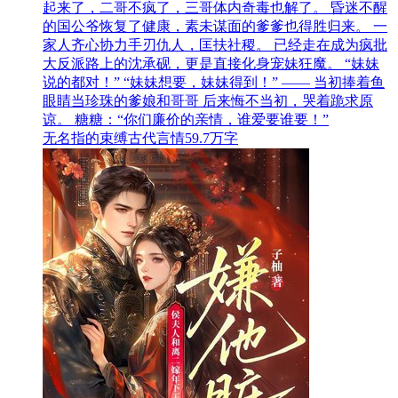
起来了，二哥不疯了，三哥体内奇毒也解了。 昏迷不醒
的国公爷恢复了健康，素未谋面的爹爹也得胜归来。 一
家人齐心协力手刃仇人，匡扶社稷。 已经走在成为疯批
大反派路上的沈承砚，更是直接化身宠妹狂魔。 “妹妹
说的都对！” “妹妹想要，妹妹得到！” —— 当初捧着鱼
眼睛当珍珠的爹娘和哥哥 后来悔不当初，哭着跪求原
谅。 糖糖：“你们廉价的亲情，谁爱要谁要！”
无名指的束缚
古代言情
59.7万字