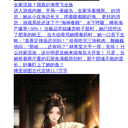
全家流放？我靠赶海带飞全族
进入游戏内侧，开局一座破岛，全家等着饿死。 好消
息：她从小在海边长大，闭着眼都能赶海。 更好的消
息：游戏系统还送了个“海神眷顾”，水下呼吸，稀有海
产爆率+30%！ 当极品堂姐嫌弃蛏子脏时，她已经挖出
了肥美的蛏王。 当大伯母骂她喂毒药时，她一口吞下生
蚝：“真香定律虽迟但到！” 祖母吃完三块蚝肉，颤巍巍
地问：“那啥……还有吗？” 林青棠大手一挥：安排！ 什
么抄家流放，这分明是送她来搞海岛大开发！ 只是，当
她拎着两斤重的石斑鱼满载而归时，那个阴魂不散的里
长，好像盯上了她的鱼？
稀里胡图
古代言情
11.7万字