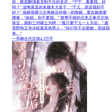
前，眼底翻涌着克制不住的贪恋：“宁宁，看看我，好
吗？” 追悔莫及的未婚夫大皇子：“宁儿，原谅我好不
好？” 病娇苗疆少主将她当作唯一的救赎，窝在她肩窝
蹭着：“姐姐，别不要我。” 桀骜不驯的北羌王奉尽北地
珠宝，愿割三州疆土为聘：“孤只要宁儿一人为后。” 腹
黑野狗王爷冷睨着其他男人：“你们学不会爱她，那就我
来。”
一亭柳
古代言情
4.3万字