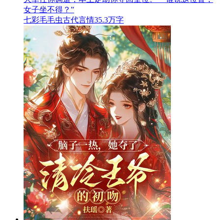
女子坐不得？”
七彩毛毛虫
古代言情
35.3万字