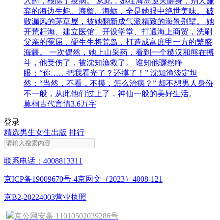
入药，根除了疫病。 从此，她在海岛逆天翻身，别人嫌
弃的海边生蚝、海蟹、海蛎，全是她眼中绝世美味。 破
败漏风的茅草屋，被她翻新成气派精致的海景别墅。 她
开荒赶海、建立医馆、开设学堂、打通海上商贸，洗刷
父亲的冤屈，硬生生将荒岛，打造成富庶甲一方的繁盛
海疆。 一次偶然，她上山采药，看到一个糙汉和熊在搏
斗，他受伤了，被沈知渔救了。 谁知他骤然睁
眼：“你……把我看光了？还摸了！” 沈知渔淡定坦
然：“当然，不看，不摸，怎么治病？” 却不想男人身份
不一般，从此他们过上了，神仙一般的美好生活。
莫桐
古代言情
3.6万字
登录
精选
男生
女生
出版
排行
联系电话：4008813311
京ICP备19009670号-4
京网文（2023）4008-121
京B2-20224003
营业执照
京公网安备 11010502039286号