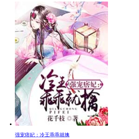
强宠痞妃：冷王乖乖就擒