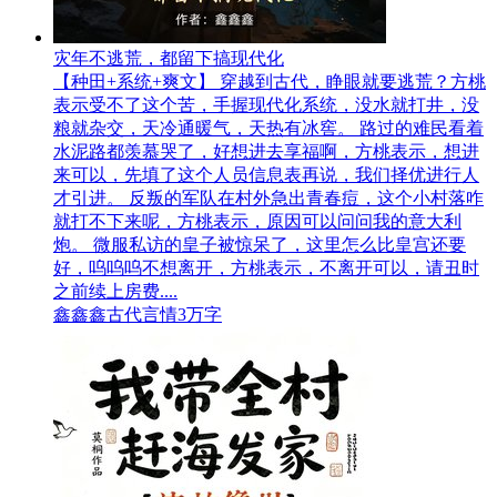
灾年不逃荒，都留下搞现代化
【种田+系统+爽文】 穿越到古代，睁眼就要逃荒？方桃
表示受不了这个苦，手握现代化系统，没水就打井，没
粮就杂交，天冷通暖气，天热有冰窖。 路过的难民看着
水泥路都羡慕哭了，好想进去享福啊，方桃表示，想进
来可以，先填了这个人员信息表再说，我们择优进行人
才引进。 反叛的军队在村外急出青春痘，这个小村落咋
就打不下来呢，方桃表示，原因可以问问我的意大利
炮。 微服私访的皇子被惊呆了，这里怎么比皇宫还要
好，呜呜呜不想离开，方桃表示，不离开可以，请丑时
之前续上房费....
鑫鑫鑫
古代言情
3万字