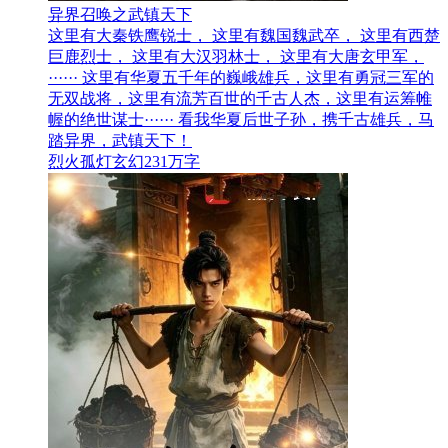
异界召唤之武镇天下
这里有大秦铁鹰锐士， 这里有魏国魏武卒， 这里有西楚
巨鹿烈士， 这里有大汉羽林士， 这里有大唐玄甲军，
······ 这里有华夏五千年的巍峨雄兵，这里有勇冠三军的
无双战将，这里有流芳百世的千古人杰，这里有运筹帷
幄的绝世谋士······ 看我华夏后世子孙，携千古雄兵，马
踏异界，武镇天下！
烈火孤灯
玄幻
231万字