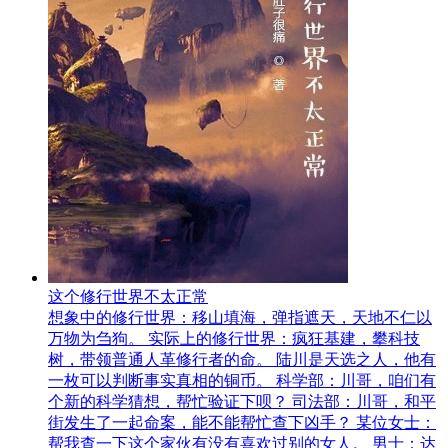
这个修行世界不太正常
想象中的修行世界：移山填海，弹指遮天，天地不仁以
万物为刍狗。 实际上的修行世界：疯狂基建，攀科技
树，带领普通人革修行者的命。 陆川是天选之人，他有
一枚可以判断事实真相的铜币。 科学部：川哥，咱们有
个新的科学猜想，帮忙验证下呗？ 司法部：川哥，和平
街发生了一起命案，能不能帮忙查下凶手？ 某位女士：
帮我查一下这个家伙有没有喜欢过别的女人。 男士：达