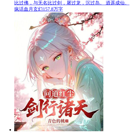
比过佛，与无名比过剑，屠过龙，沉过岛。 逍遥成仙。
疯话血月
玄幻
157.8万字