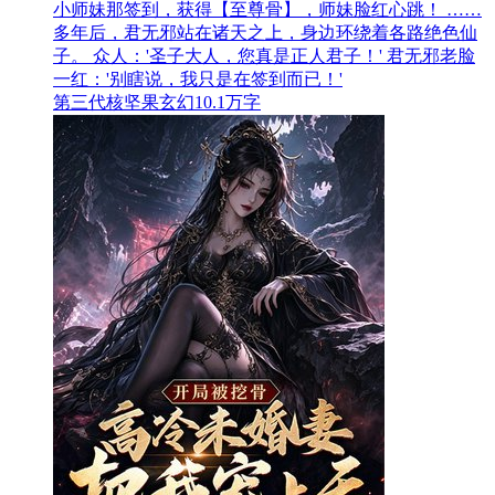
小师妹那签到，获得【至尊骨】，师妹脸红心跳！ ……
多年后，君无邪站在诸天之上，身边环绕着各路绝色仙
子。 众人：'圣子大人，您真是正人君子！' 君无邪老脸
一红：'别瞎说，我只是在签到而已！'
第三代核坚果
玄幻
10.1万字