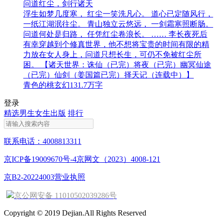
问道红尘，剑行诸天
浮生如梦几度寒， 红尘一笑洗凡心。 道心已定随风行，
一纸江湖泯往尘。 青山独立云悠远， 一剑霜寒照断肠。
问道何处是归路， 任凭红尘卷浪长。 …… 李长夜死后
有幸穿越到个修真世界，他不想将宝贵的时间有限的精
力放在女人身上，问道只想长生，可仍不免被红尘所
困。 【诸天世界：诛仙（已完）将夜（已完）幽冥仙途
（已完）仙剑（姜国篇已完）择天记（连载中）】
青色的桃
玄幻
131.7万字
登录
精选
男生
女生
出版
排行
联系电话：4008813311
京ICP备19009670号-4
京网文（2023）4008-121
京B2-20224003
营业执照
京公网安备 11010502039286号
Copyright © 2019 Dejian.All Rights Reserved