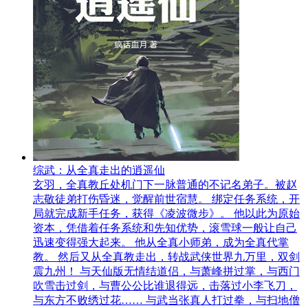
综武：从全真走出的逍遥仙
玄羽，全真教丘处机门下一脉普通的不记名弟子。被赵
志敬徒弟打伤昏迷，觉醒前世宿慧。 绑定任务系统，开
局就完成新手任务，获得《凌波微步》。 他以此为原始
资本，凭借着任务系统和先知优势，滚雪球一般让自己
迅速变得强大起来。 他从全真小师弟，成为全真代掌
教。 然后又从全真教走出，转战武侠世界九万里，双剑
震九州！ 与天仙版无情结道侣，与萧峰拼过掌，与西门
吹雪击过剑，与曹公公比谁退得远，击落过小李飞刀，
与东方不败绣过花…… 与武当张真人打过拳，与扫地僧