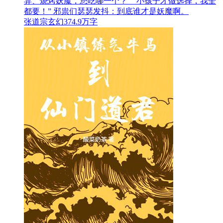
异、烧烤妖魔，您吃哪一个？” “小孩子才做选择，我全
都要！” 邪祟们瑟瑟发抖：到底谁才是妖魔啊。
张道宗
玄幻
374.9万字