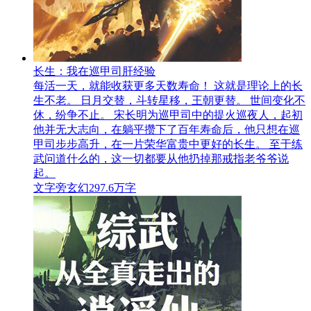
长生：我在巡甲司肝经验
每活一天，就能收获更多天数寿命！ 这就是理论上的长
生不老。 日月交替，斗转星移，王朝更替。 世间变化不
休，纷争不止。 宋长明为巡甲司中的提火巡夜人，起初
他并无大志向，在躺平攒下了百年寿命后，他只想在巡
甲司步步高升，在一片荣华富贵中更好的长生。 至于练
武问道什么的，这一切都要从他扔掉那戒指老爷爷说
起。
文字旁
玄幻
297.6万字