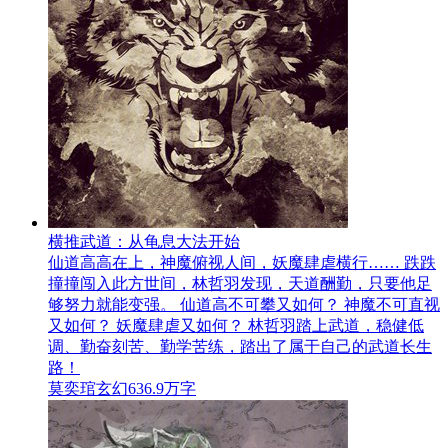
横推武道：从龟息大法开始
仙道高高在上，神魔俯视人间，妖魔肆虐横行…… 跌跌
撞撞闯入此方世间，林哲羽发现，天道酬勤，只要他足
够努力就能变强。 仙道高不可攀又如何？ 神魔不可直视
又如何？ 妖魔肆虐又如何？ 林哲羽踏上武道，稳健低
调、勤奋刻苦、勤学苦练，踏出了属于自己的武道长生
路！
莫奕琯
玄幻
636.9万字