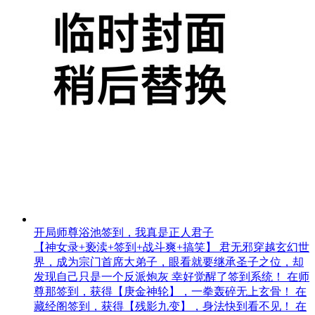
开局师尊浴池签到，我真是正人君子
【神女录+亵渎+签到+战斗爽+搞笑】 君无邪穿越玄幻世
界，成为宗门首席大弟子，眼看就要继承圣子之位，却
发现自己只是一个反派炮灰 幸好觉醒了签到系统！ 在师
尊那签到，获得【庚金神轮】，一拳轰碎无上玄骨！ 在
藏经阁签到，获得【残影九变】，身法快到看不见！ 在