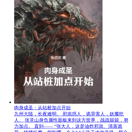
肉身成圣：从站桩加点开始
九州大陆，长夜难明。 邪祟惑人，诡异害人，妖魔吃
人。 张灵山身负属性面板来到这方世界，战战兢兢，努
力加点。 直到—— “张大人，这是油炸邪祟、清蒸诡