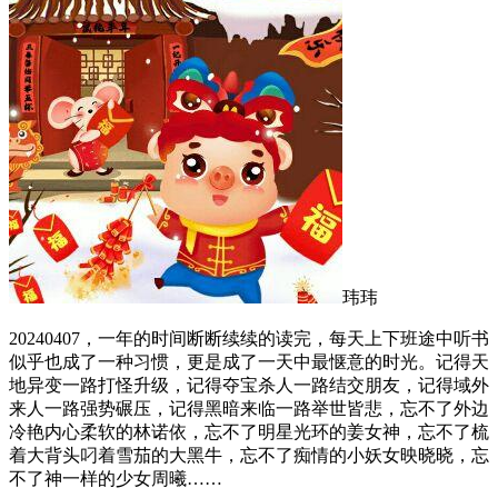
玮玮
20240407，一年的时间断断续续的读完，每天上下班途中听书
似乎也成了一种习惯，更是成了一天中最惬意的时光。记得天
地异变一路打怪升级，记得夺宝杀人一路结交朋友，记得域外
来人一路强势碾压，记得黑暗来临一路举世皆悲，忘不了外边
冷艳内心柔软的林诺依，忘不了明星光环的姜女神，忘不了梳
着大背头叼着雪茄的大黑牛，忘不了痴情的小妖女映晓晓，忘
不了神一样的少女周曦……