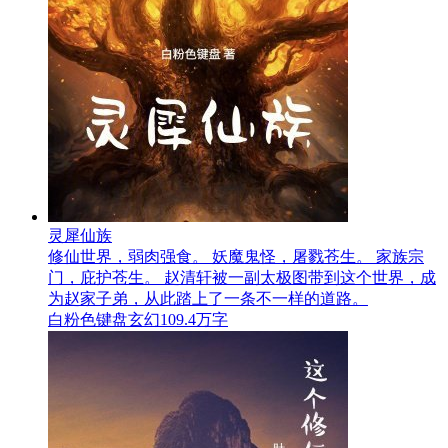
灵犀仙族
修仙世界，弱肉强食。 妖魔鬼怪，屠戮苍生。 家族宗
门，庇护苍生。 赵清轩被一副太极图带到这个世界，成
为赵家子弟，从此踏上了一条不一样的道路。
白粉色键盘
玄幻
109.4万字