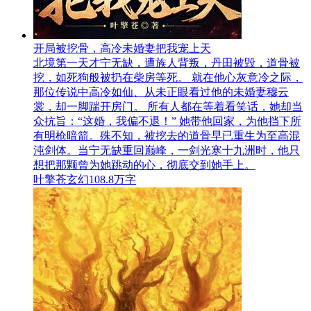
开局被挖骨，高冷未婚妻把我宠上天
北境第一天才宁无缺，遭族人背叛，丹田被毁，道骨被
挖，如死狗般被扔在柴房等死。 就在他心灰意冷之际，
那位传说中高冷如仙、从未正眼看过他的未婚妻穆云
裳，却一脚踹开房门。 所有人都在等着看笑话，她却当
众抗旨：“这婚，我偏不退！” 她带他回家，为他挡下所
有明枪暗箭。殊不知，被挖去的道骨早已重生为至高混
沌剑体。当宁无缺重回巅峰，一剑光寒十九洲时，他只
想把那颗曾为她跳动的心，彻底交到她手上。
叶擎苍
玄幻
108.8万字