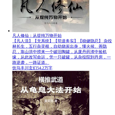
凡人修仙：从提纯万物开始
【凡人流】【无系统】【苟道务实】【稳健隐忍】 杂役
林长生，五行杂灵根，自幼烧炭出身，懂火候、善隐
忍，靠山洪中捞来一个破旧陶罐，从废丹药渣中捡机
缘，从此改写命运，凭一只破罐，从杂役院到丹房，一
路逆袭，一路证道。
饮马丰川
玄幻
54.2万字