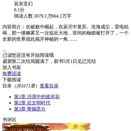
辰东
玄幻
8.1分
阅读人数
3079.1万
664.1万字
内容简介：在破败中崛起，在寂灭中复苏。沧海成尘，雷电枯
竭，那一缕幽雾又一次临近大地，世间的枷锁被打开了，一个
全新的世界就此揭开神秘的一角……
...
已读
您还没有开始阅读哦
最新
第二次结局圆满了，新书5月1日见
已完结
加入书架
免费试读
下载阅读
目录
（共1671章）
查看目录
第1章 沙漠中的彼岸花
第2章 后文明时代
第3章 青铜昆仑
书评区