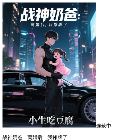
连载中
战神奶爸：离婚后，我摊牌了