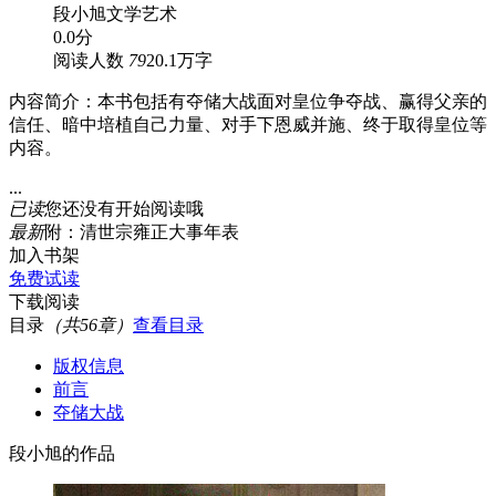
段小旭
文学艺术
0.0分
阅读人数
79
20.1万字
内容简介：本书包括有夺储大战面对皇位争夺战、赢得父亲的
信任、暗中培植自己力量、对手下恩威并施、终于取得皇位等
内容。
...
已读
您还没有开始阅读哦
最新
附：清世宗雍正大事年表
加入书架
免费试读
下载阅读
目录
（共56章）
查看目录
版权信息
前言
夺储大战
段小旭的作品