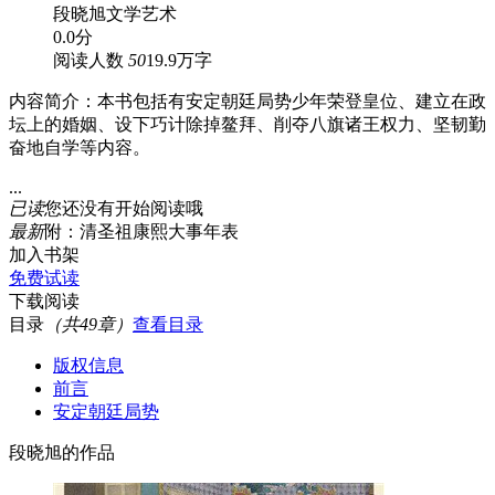
段晓旭
文学艺术
0.0分
阅读人数
50
19.9万字
内容简介：本书包括有安定朝廷局势少年荣登皇位、建立在政
坛上的婚姻、设下巧计除掉鳌拜、削夺八旗诸王权力、坚韧勤
奋地自学等内容。
...
已读
您还没有开始阅读哦
最新
附：清圣祖康熙大事年表
加入书架
免费试读
下载阅读
目录
（共49章）
查看目录
版权信息
前言
安定朝廷局势
段晓旭的作品