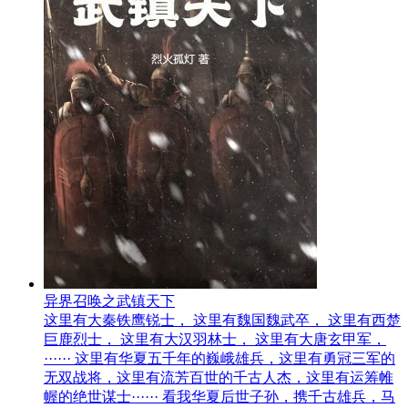
异界召唤之武镇天下
这里有大秦铁鹰锐士， 这里有魏国魏武卒， 这里有西楚
巨鹿烈士， 这里有大汉羽林士， 这里有大唐玄甲军，
······ 这里有华夏五千年的巍峨雄兵，这里有勇冠三军的
无双战将，这里有流芳百世的千古人杰，这里有运筹帷
幄的绝世谋士······ 看我华夏后世子孙，携千古雄兵，马