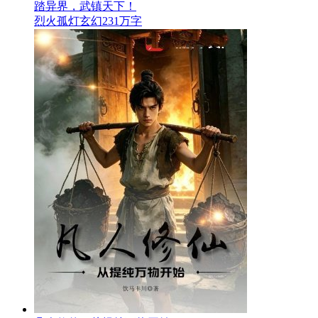
踏异界，武镇天下！
烈火孤灯
玄幻
231万字