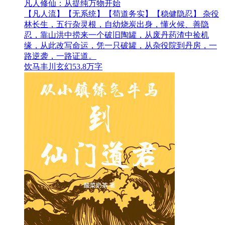
凡人修仙：从提纯万物开始
【凡人流】【无系统】【苟道务实】【稳健隐忍】 杂役
林长生，五行杂灵根，自幼烧炭出身，懂火候、善隐
忍，靠山洪中捞来一个破旧陶罐，从废丹药渣中捡机
缘，从此改写命运，凭一只破罐，从杂役院到丹房，一
路逆袭，一路证道。
饮马丰川
玄幻
53.8万字