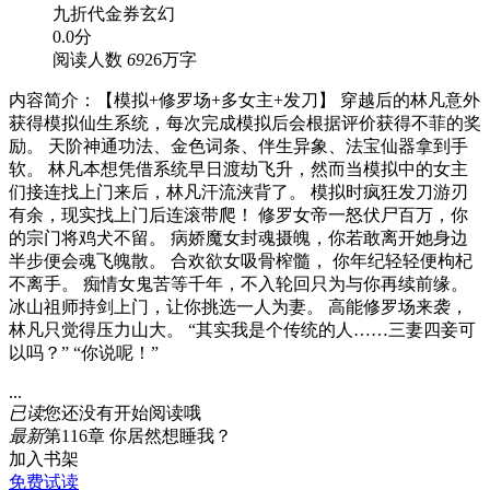
九折代金券
玄幻
0.0分
阅读人数
69
26万字
内容简介：【模拟+修罗场+多女主+发刀】 穿越后的林凡意外
获得模拟仙生系统，每次完成模拟后会根据评价获得不菲的奖
励。 天阶神通功法、金色词条、伴生异象、法宝仙器拿到手
软。 林凡本想凭借系统早日渡劫飞升，然而当模拟中的女主
们接连找上门来后，林凡汗流浃背了。 模拟时疯狂发刀游刃
有余，现实找上门后连滚带爬！ 修罗女帝一怒伏尸百万，你
的宗门将鸡犬不留。 病娇魔女封魂摄魄，你若敢离开她身边
半步便会魂飞魄散。 合欢欲女吸骨榨髓， 你年纪轻轻便枸杞
不离手。 痴情女鬼苦等千年，不入轮回只为与你再续前缘。
冰山祖师持剑上门，让你挑选一人为妻。 高能修罗场来袭，
林凡只觉得压力山大。 “其实我是个传统的人……三妻四妾可
以吗？” “你说呢！”
...
已读
您还没有开始阅读哦
最新
第116章 你居然想睡我？
加入书架
免费试读