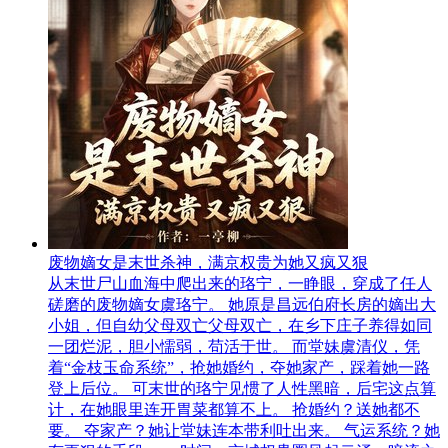
废物嫡女是末世杀神，满京权贵为她又疯又狠
从末世尸山血海中爬出来的珞宁，一睁眼，穿成了任人
磋磨的废物嫡女虞珞宁。 她原是昌远伯府长房的嫡出大
小姐，但自幼父母双亡父母双亡，在乡下庄子养得如同
一团烂泥，胆小懦弱，苟活于世。 而堂妹虞清仪，凭
着“金枝玉命系统”，抢她婚约，夺她家产，踩着她一路
登上后位。 可末世的珞宁见惯了人性黑暗，后宅这点算
计，在她眼里连开胃菜都算不上。 抢婚约？送她都不
要。 夺家产？她让堂妹连本带利吐出来。 气运系统？她