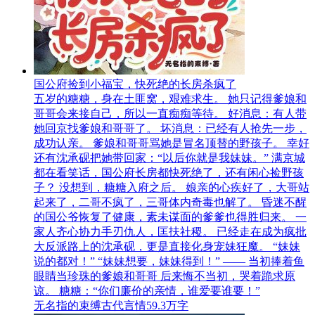
国公府捡到小福宝，快死绝的长房杀疯了
五岁的糖糖，身在土匪窝，艰难求生。 她只记得爹娘和
哥哥会来接自己，所以一直痴痴等待。 好消息：有人带
她回京找爹娘和哥哥了。 坏消息：已经有人抢先一步，
成功认亲。 爹娘和哥哥骂她是冒名顶替的野孩子。 幸好
还有沈承砚把她带回家：“以后你就是我妹妹。” 满京城
都在看笑话，国公府长房都快死绝了，还有闲心捡野孩
子？ 没想到，糖糖入府之后。 娘亲的心疾好了，大哥站
起来了，二哥不疯了，三哥体内奇毒也解了。 昏迷不醒
的国公爷恢复了健康，素未谋面的爹爹也得胜归来。 一
家人齐心协力手刃仇人，匡扶社稷。 已经走在成为疯批
大反派路上的沈承砚，更是直接化身宠妹狂魔。 “妹妹
说的都对！” “妹妹想要，妹妹得到！” —— 当初捧着鱼
眼睛当珍珠的爹娘和哥哥 后来悔不当初，哭着跪求原
谅。 糖糖：“你们廉价的亲情，谁爱要谁要！”
无名指的束缚
古代言情
59.3万字