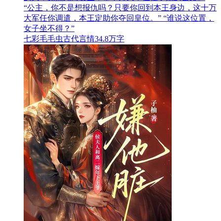
“公主，你不是想报仇吗？只要你回到本王身边，这十万
大军任你调遣，本王定助你夺回皇位。” “谁说这位置，
女子坐不得？”
七彩毛毛虫
古代言情
34.8万字