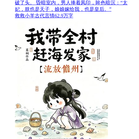
破了头。 昏暗室内，男人捧着凤印，眸色暗沉：“太
妃，朕也是天子，娘娘嫁给我，也是皇后。”
救救小羊
古代言情
62.9万字