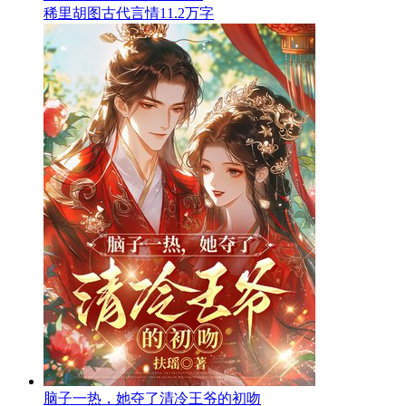
稀里胡图
古代言情
11.2万字
脑子一热，她夺了清冷王爷的初吻