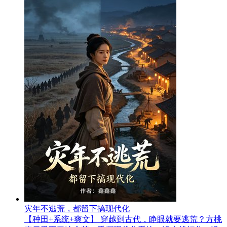
灾年不逃荒，都留下搞现代化
【种田+系统+爽文】 穿越到古代，睁眼就要逃荒？方桃