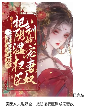
已完结
一觉醒来夫崽双全，把阴湿权臣训成宠妻奴