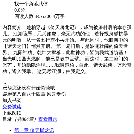
找一个角落
武侠
0.0分
阅读人数
3453
206.4万字
内容简介：楚柏穿越《倚天屠龙记》，成为被屠村后的幸存孤
儿。 江湖险恶，元兵如虎，毫无武功的他，选择投身誓抗暴
元的明教，从一名五行旗小兵开始。 与此同时，他脑海中的
【诸天之门】悄然开启。 第一扇门后，是波澜壮阔的倚天世
界。 九阳神功、乾坤大挪移…此世神功，皆为我武道筑基！
当光明顶圣火燃起，他已是教中巨擘。 而这时，第二扇门的
光芒，开始隐隐浮现……我叫楚柏，自此，诸天武侠，万般奇
功，皆入我掌。 这无尽江湖，由我定义。
...
已读
您还没有开始阅读哦
最新
第八百八十四章 风云受伤
加入书架
免费试读
下载阅读
目录
（共884章）
查看目录
第一章 倚天屠龙记