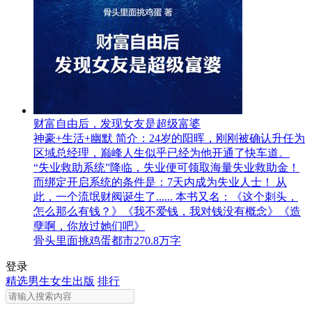
财富自由后，发现女友是超级富婆
神豪+生活+幽默 简介：24岁的阳晖，刚刚被确认升任为
区域总经理，巅峰人生似乎已经为他开通了快车道。
“失业救助系统”降临，失业便可领取海量失业救助金！
而绑定开启系统的条件是：7天内成为失业人士！ 从
此，一个流氓财阀诞生了...... 本书又名：《这个刺头，
怎么那么有钱？》《我不爱钱，我对钱没有概念》《造
孽啊，你放过她们吧》
骨头里面挑鸡蛋
都市
270.8万字
登录
精选
男生
女生
出版
排行