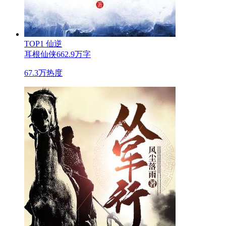
TOP1
仙逆
耳根
仙侠
662.9万字
67.3万热度