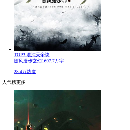
TOP3
混沌天帝诀
随风漫步
玄幻
1697.7万字
28.4万热度
人气榜
更多