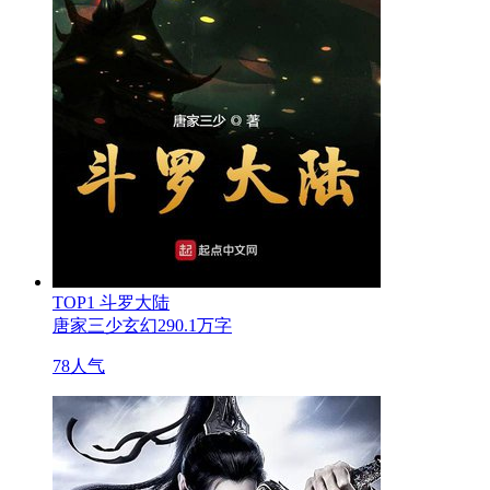
TOP1
斗罗大陆
唐家三少
玄幻
290.1万字
78人气