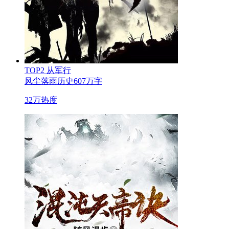
TOP2
从军行
风尘落雨
历史
607万字
32万热度