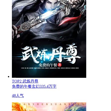
TOP2
武炼丹尊
免费的午餐
玄幻
335.4万字
48人气