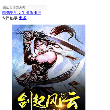
精选
男生
女生
出版
排行
今日热读
更多