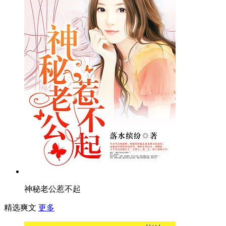
神秘老公惹不起
精选爽文
更多