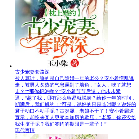
古少宠妻套路深
被人算计，睡的是自己隐婚一年的老公？安小希慌乱逃
走，被男人炙热的气息逼到了墙角，“女人，吃了就想
走？”“那你想怎样？”安小希节节后退，他步步紧
逼，“惹了我，哪有那么容易就脱身？给你一年的时间，
期满后，我们解约！”可是，说好的只是临时呢？说好的
君子动口不动手呢？古炎晟，老娘不干了！安小希霸道
宣示，却换来某人更变本加厉的欺压，“老婆，你还没给
我生孩子呢？我们签约的期限是一辈子！”
现代言情