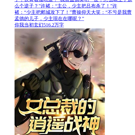
么个逆子？”许褚：“主公，少主把吕布杀了！”许
褚：“少主把邺城攻下了！”曹操仰天大笑：“不亏是我曹
孟德的儿子，少主现在在哪呢？”
你我当初
玄幻
516.2万字