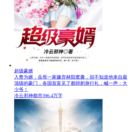
超级豪婿
入赘为婿，岳母一家嫌弃林阳窝囊，却不知道他来自最
顶级的豪门，各国首富见了都得躬身行礼，喊一声：大
少爷！
冷云邪神
都市
396.4万字