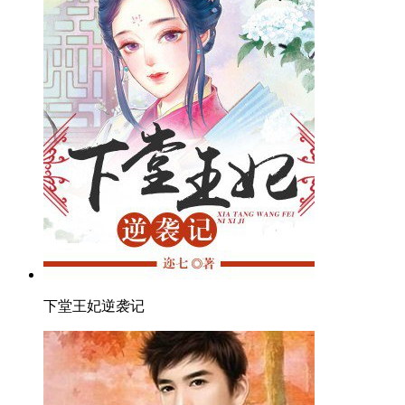
下堂王妃逆袭记