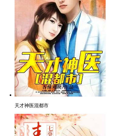
天才神医混都市