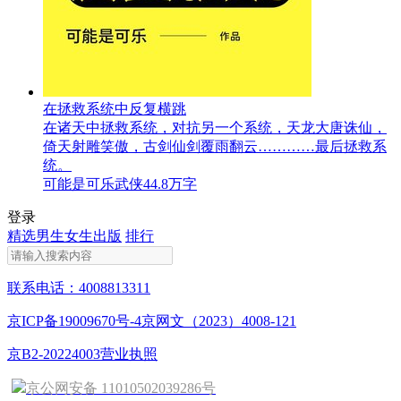
在拯救系统中反复横跳
在诸天中拯救系统，对抗另一个系统，天龙大唐诛仙，
倚天射雕笑傲，古剑仙剑覆雨翻云…………最后拯救系
统。
可能是可乐
武侠
44.8万字
登录
精选
男生
女生
出版
排行
联系电话：4008813311
京ICP备19009670号-4
京网文（2023）4008-121
京B2-20224003
营业执照
京公网安备 11010502039286号