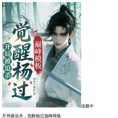
连载中
开局被追杀，觉醒杨过巅峰模板